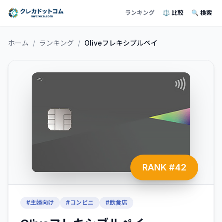
ランキング
⚖️ 比較
🔍 検索
ホーム
/
ランキング
/
Oliveフレキシブルペイ
RANK #
42
#
主婦向け
#
コンビニ
#
飲食店