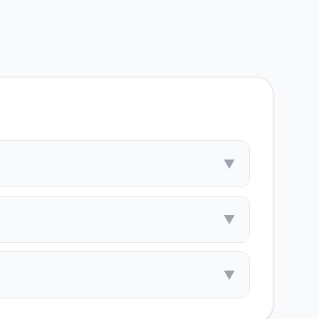
▼
▼
▼