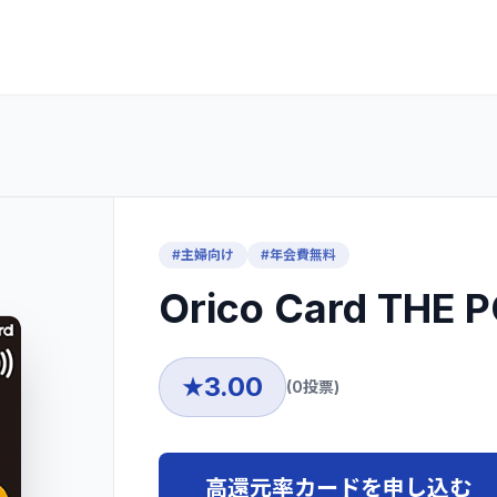
#
主婦向け
#
年会費無料
Orico Card THE 
3.00
★
(
0
投票)
高還元率カードを申し込む