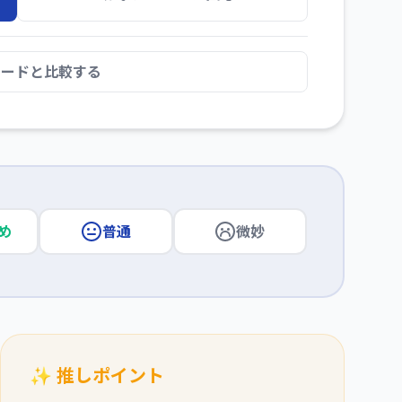
カードと比較する
め
普通
微妙
✨ 推しポイント