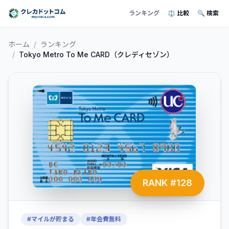
ランキング
⚖️ 比較
🔍 検索
ホーム
/
ランキング
/
Tokyo Metro To Me CARD（クレディセゾン）
RANK #
128
#
マイルが貯まる
#
年会費無料