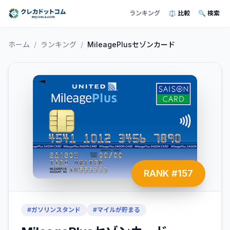
ランキング
⚖️ 比較
🔍 検索
ホーム
/
ランキング
/
MileagePlusセゾンカード
RANK #
157
#
ガソリンスタンド
#
マイルが貯まる