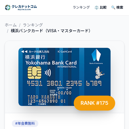
ランキング
⚖️ 比較
🔍 検索
ホーム
/
ランキング
/
横浜バンクカード（VISA・マスターカード）
RANK #
175
#
年会費無料