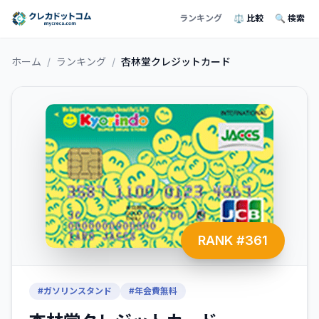
ランキング
⚖️ 比較
🔍 検索
ホーム
/
ランキング
/
杏林堂クレジットカード
RANK #
361
#
ガソリンスタンド
#
年会費無料