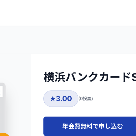
横浜バンクカードSu
3.00
★
(
0
投票)
年会費無料で申し込む