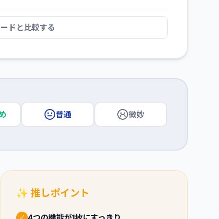
カードと比較する
め
普通
微妙
✨ 推しポイント
4つの機能が1枚にすっきり
✓