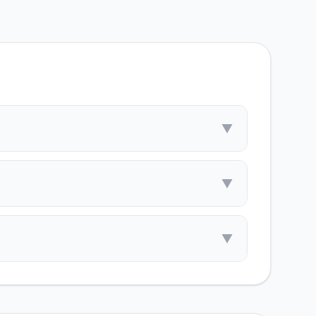
▼
▼
▼