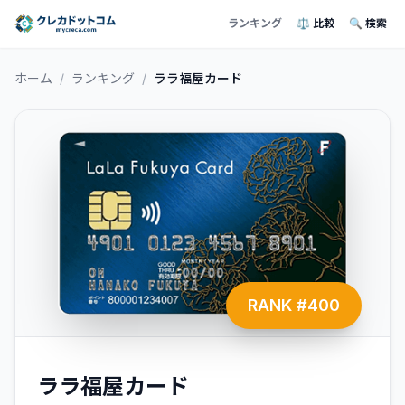
ランキング
⚖️ 比較
🔍 検索
ホーム
/
ランキング
/
ララ福屋カード
RANK #
400
ララ福屋カード