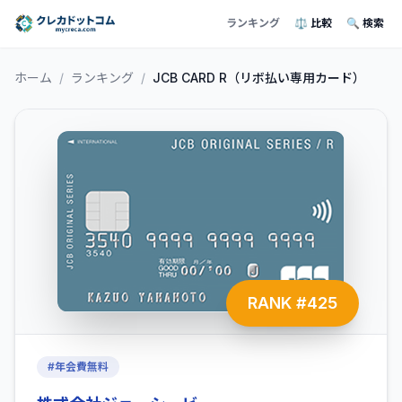
ランキング
⚖️ 比較
🔍 検索
ホーム
/
ランキング
/
JCB CARD R（リボ払い専用カード）
RANK #
425
#
年会費無料