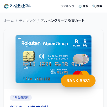
ランキング
⚖️ 比較
🔍 検索
ホーム
/
ランキング
/
アルペングループ 楽天カード
RANK #
531
#
年会費無料