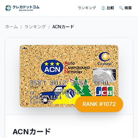
ランキング
⚖️ 比較
🔍 検索
ホーム
/
ランキング
/
ACNカード
RANK #
1072
ACNカード