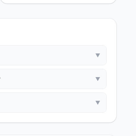
▼
？
▼
▼