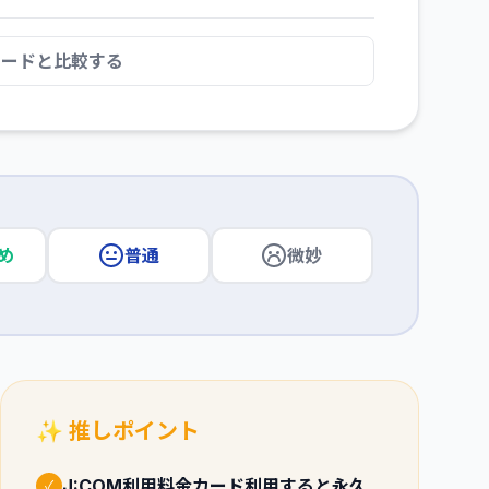
カードと比較する
め
普通
微妙
✨ 推しポイント
J:COM利用料金カード利用すると永久
✓