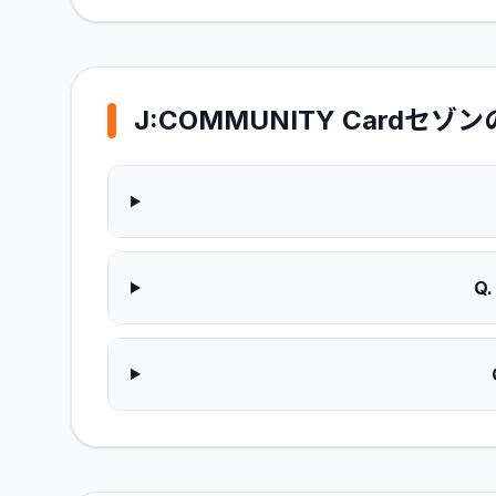
J:COMMUNITY Cardセゾン
Q