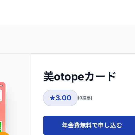
美otopeカード
3.00
★
(
0
投票)
年会費無料で申し込む