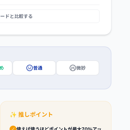
カードと比較する
め
普通
微妙
✨ 推しポイント
使えば使うほどポイントが最大70％アッ
✓