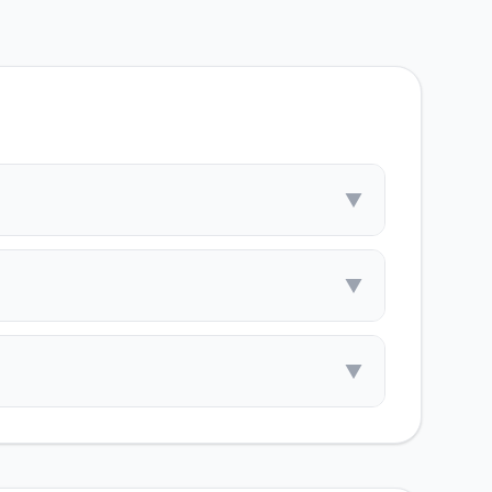
▼
▼
▼