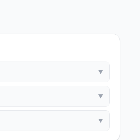
▼
▼
▼