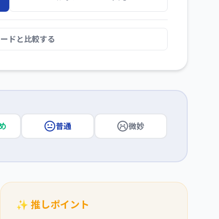
カードと比較する
め
普通
微妙
✨ 推しポイント