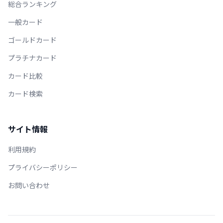
総合ランキング
一般カード
ゴールドカード
プラチナカード
カード比較
カード検索
サイト情報
利用規約
プライバシーポリシー
お問い合わせ