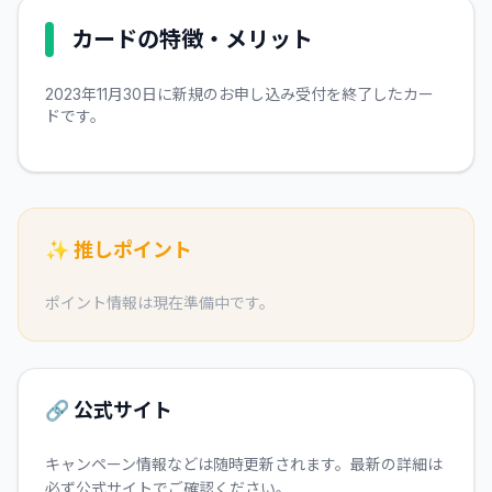
カードの特徴・メリット
2023年11月30日に新規のお申し込み受付を終了したカー
ドです。
✨ 推しポイント
ポイント情報は現在準備中です。
🔗 公式サイト
キャンペーン情報などは随時更新されます。最新の詳細は
必ず公式サイトでご確認ください。