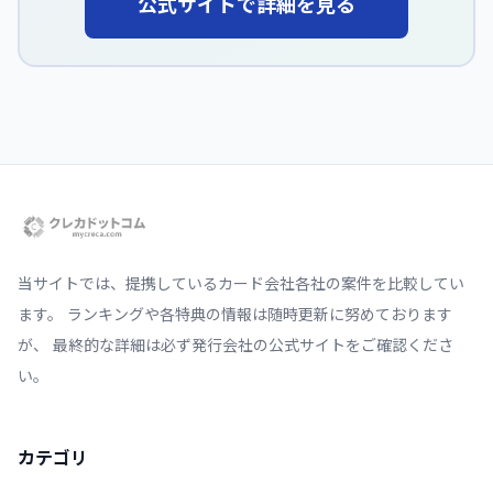
公式サイトで詳細を見る
当サイトでは、提携しているカード会社各社の案件を比較してい
ます。 ランキングや各特典の情報は随時更新に努めております
が、 最終的な詳細は必ず発行会社の公式サイトをご確認くださ
い。
カテゴリ